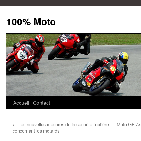
100% Moto
Aller
Accueil
Contact
au
←
Les nouvelles mesures de la sécurité routière
Moto GP As
contenu
concernant les motards