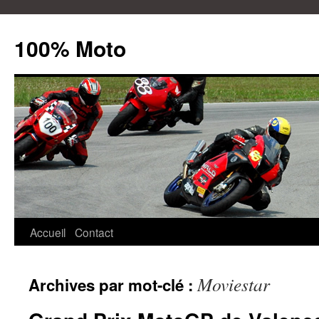
100% Moto
Aller
Accueil
Contact
au
Moviestar
Archives par mot-clé :
contenu