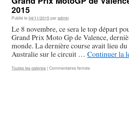
Grand Prix MotoGP de Valenc
2015
Publié le
04/11/2015
par
admin
Le 8 novembre, ce sera le top départ po
Grand Prix Moto Gp de Valence, dernièr
monde. La dernière course avait lieu du
Australie sur le circuit …
Continuer la 
sur
Toutes les galeries
|
Commentaires fermés
Grand
Prix
MotoGP
de
Valence
le
8
novembre
2015