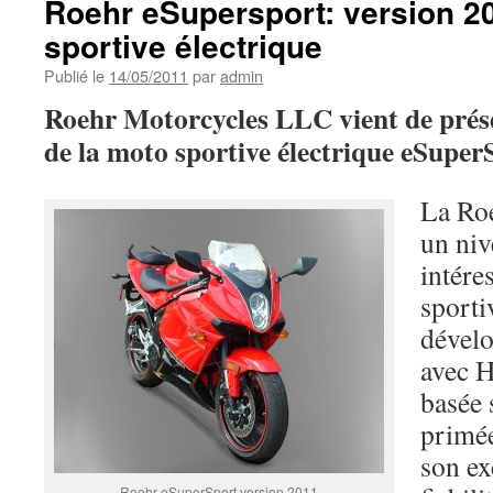
Roehr eSupersport: version 2
sportive électrique
Publié le
14/05/2011
par
admin
Roehr Motorcycles LLC vient de prése
de la moto sportive électrique eSuper
La Roe
un ni
intére
sporti
dévelo
avec 
basée 
primé
son ex
Roehr eSuperSport version 2011