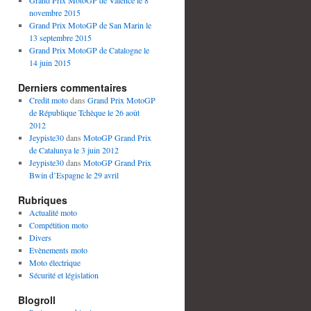
Grand Prix MotoGP de Valence le 8
novembre 2015
Grand Prix MotoGP de San Marin le
13 septembre 2015
Grand Prix MotoGP de Catalogne le
14 juin 2015
Derniers commentaires
Credit moto
dans
Grand Prix MotoGP
de République Tchèque le 26 août
2012
Jeypiste30
dans
MotoGP Grand Prix
de Catalunya le 3 juin 2012
Jeypiste30
dans
MotoGP Grand Prix
Bwin d’Espagne le 29 avril
Rubriques
Actualité moto
Compétition moto
Divers
Evènements moto
Moto électrique
Sécurité et législation
Blogroll