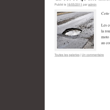
Publié le
16/05/2011
par
admin
Cette
Les c
la ro
moto 
au co
Toutes les galeries
|
Un commentaire