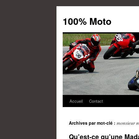
100% Moto
Accueil
Contact
Aller
au
monsieur 
Archives par mot-clé :
contenu
Qu’est-ce qu’une Mad